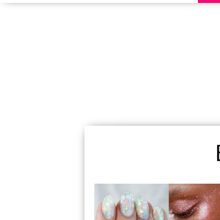
Causas Del Mal Olor
Pies Y Cómo Preve
¿MAL OLOR EN LOS PIES? DESCUBRE LAS PRIN
TRATAMIENTOS.