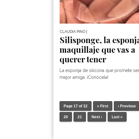
CLAUDIA PINO
|
Silisponge, la esponj
maquillaje que vas a
querer tener
La esponja de silicona que promete ser
mejor amiga. ¡Conócela!
Page 17 of 32
« First
‹ Previous
20
21
Next ›
Last »