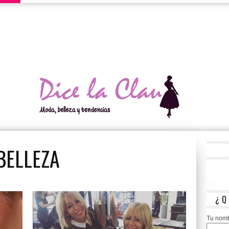
 En Los
nirlo
BELLEZA
CIPALES CAUSAS Y
¿Q
Tu nom