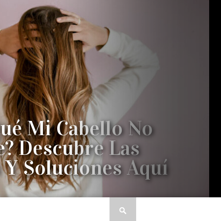
ué Mi Cabello No
e? Descubre Las
 Y Soluciones Aquí
DO EL PELO MÁS DE LO NORMAL? ¡LEE ESTA
ENTRADA SIN FALTA!