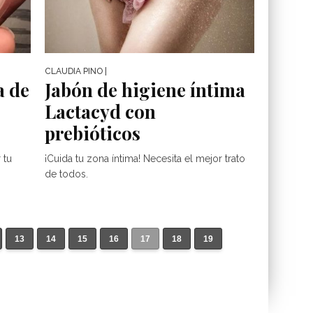
CLAUDIA PINO
|
a de
Jabón de higiene íntima
Lactacyd con
prebióticos
 tu
¡Cuida tu zona íntima! Necesita el mejor trato
de todos.
13
14
15
16
17
18
19