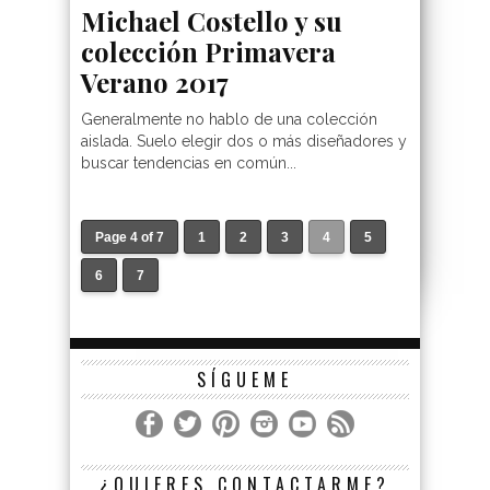
Michael Costello y su
colección Primavera
Verano 2017
Generalmente no hablo de una colección
aislada. Suelo elegir dos o más diseñadores y
buscar tendencias en común...
Page 4 of 7
1
2
3
4
5
6
7
SÍGUEME
¿QUIERES CONTACTARME?