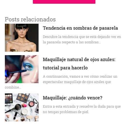
Posts relacionados
Tendencia en sombras de pasarela
Descubre la tendencia que se está dejando ver en
la pasarela respecto a las sombras…
Maquillaje natural de ojos azules:
tutorial para hacerlo
A continuación, vamos a ver cómo realizar un
espectacular maquillaje de ojos azules que
combine…
Maquillaje: ¿cuándo vence?
Entra a esta entrada y resuelve la duda para que
no tengas problemas de piel.