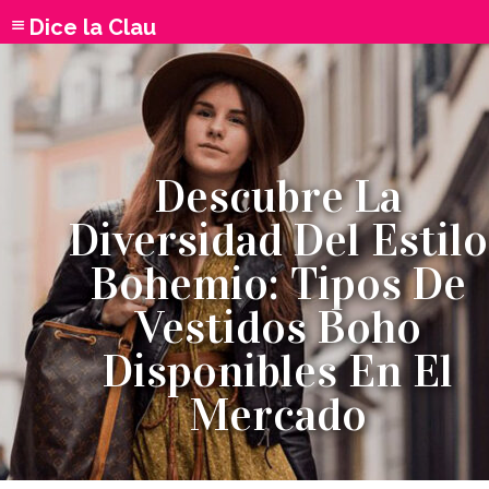
Dice la Clau
Descubre La
Diversidad Del Estilo
Bohemio: Tipos De
Vestidos Boho
Disponibles En El
Mercado