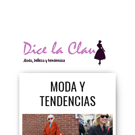
La Blusa Mujer Que
MODA Y
Todas Deberíamos
TENDENCIAS
Tener En El Clóset