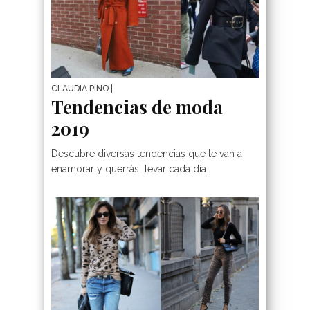
CLAUDIA PINO
|
Tendencias de moda
10 Ideas De Outfit Co
2019
Chaqueta De Cuero
Descubre diversas tendencias que te van a
Para Lucir Con Estil
enamorar y querrás llevar cada día.
Y Actitud