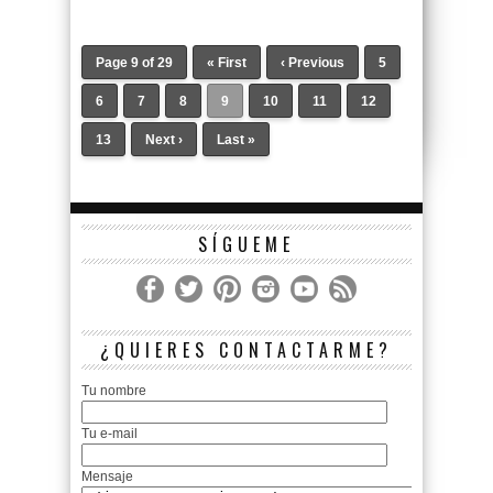
Page 9 of 29
« First
‹ Previous
5
6
7
8
9
10
11
12
13
Next ›
Last »
SÍGUEME
¿QUIERES CONTACTARME?
Tu nombre
Tu e-mail
Mensaje