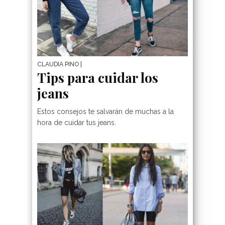
CLAUDIA PINO
|
Tips para cuidar los
10 Ideas De Outfit Co
jeans
Chaqueta De Cuero
Estos consejos te salvarán de muchas a la
Para Lucir Con Estil
hora de cuidar tus jeans.
Y Actitud