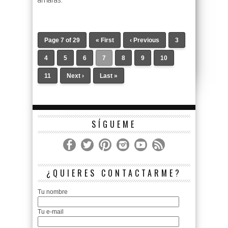
amarás.
Page 7 of 29
« First
‹ Previous
3
4
5
6
7
8
9
10
11
Next ›
Last »
SÍGUEME
¿QUIERES CONTACTARME?
Tu nombre
Tu e-mail