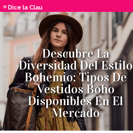
Dice la Clau
Descubre La
Diversidad Del Estilo
Bohemio: Tipos De
Vestidos Boho
Disponibles En El
Mercado