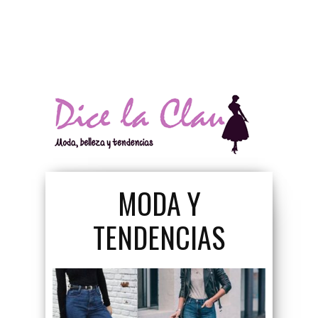
La Blusa Mujer Que
MODA Y
Todas Deberíamos
TENDENCIAS
Tener En El Clóset