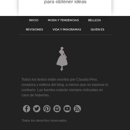
INICIO
MODA Y TENDENCIAS
BELLEZA
REVISIONES
VIDA Y PANORAMAS
QUIÉN ES
Todos los textos están escritos por Claudia Pino,
creadora y editora del blog, a menos que se exprese lo
contrario. Las fuentes estarán siempre indicadas en
caso de haberlas.
Todos los derechos reservados.