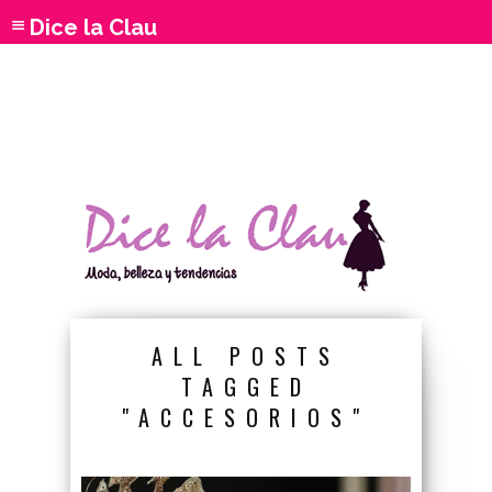
Dice la Clau
ALL POSTS
TAGGED
"ACCESORIOS"