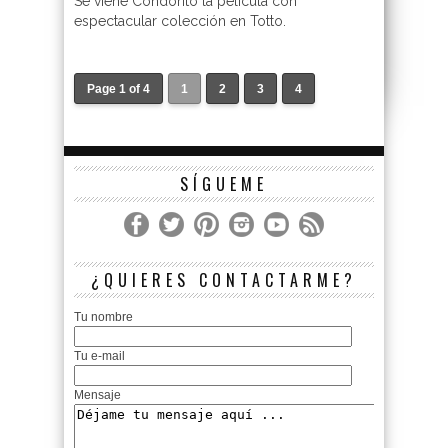
Se viene Condorito la película con
espectacular colección en Totto.
Page 1 of 4
1
2
3
4
SÍGUEME
¿QUIERES CONTACTARME?
Tu nombre
Tu e-mail
Mensaje