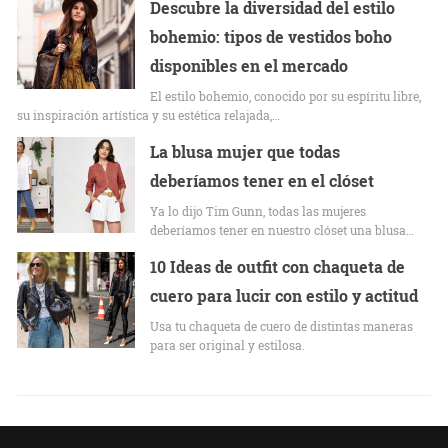
Descubre la diversidad del estilo
bohemio: tipos de vestidos boho
disponibles en el mercado
El estilo bohemio, conocido por su espíritu libre,
su inspiración artística y su estética relajada,…
La blusa mujer que todas
deberíamos tener en el clóset
Ya lo dijo Tim Gunn, todas las mujeres
deberíamos tener en nuestro clóset una blusa…
10 Ideas de outfit con chaqueta de
cuero para lucir con estilo y actitud
Usa tu chaqueta de cuero de distintas maneras
para ser original y estilosa.