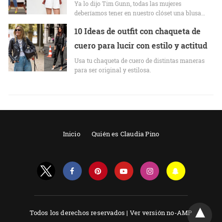
Ya lo dijo Tim Gunn, todas las mujeres
deberíamos tener en nuestro clóset una blusa…
10 Ideas de outfit con chaqueta de
cuero para lucir con estilo y actitud
Usa tu chaqueta de cuero de distintas maneras
para ser original y estilosa.
Inicio
Quién es Claudia Pino
Todos los derechos reservados |
Ver versión no-AMP