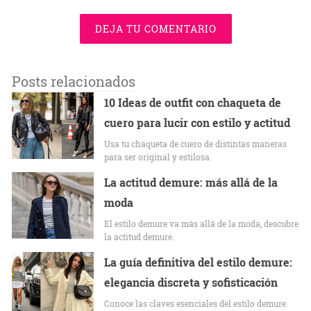
DEJA TU COMENTARIO
Posts relacionados
10 Ideas de outfit con chaqueta de
cuero para lucir con estilo y actitud
Usa tu chaqueta de cuero de distintas maneras
para ser original y estilosa.
La actitud demure: más allá de la
moda
El estilo demure va más allá de la moda, descubre
la actitud demure.
La guía definitiva del estilo demure:
elegancia discreta y sofisticación
Conoce las claves esenciales del estilo demure.