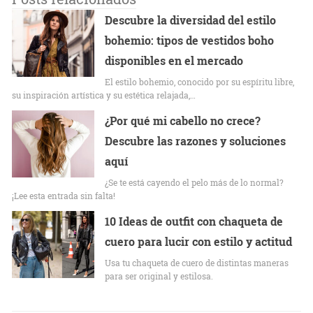
Descubre la diversidad del estilo
bohemio: tipos de vestidos boho
disponibles en el mercado
El estilo bohemio, conocido por su espíritu libre,
su inspiración artística y su estética relajada,…
¿Por qué mi cabello no crece?
Descubre las razones y soluciones
aquí
¿Se te está cayendo el pelo más de lo normal?
¡Lee esta entrada sin falta!
10 Ideas de outfit con chaqueta de
cuero para lucir con estilo y actitud
Usa tu chaqueta de cuero de distintas maneras
para ser original y estilosa.