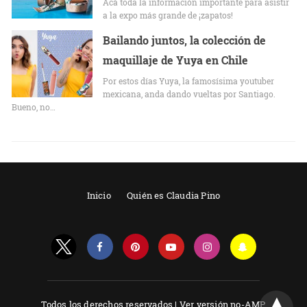
Acá toda la información importante para asistir
a la expo más grande de ¡zapatos!
Bailando juntos, la colección de
maquillaje de Yuya en Chile
Por estos días Yuya, la famosísima youtuber
mexicana, anda dando vueltas por Santiago.
Bueno, no…
Inicio
Quién es Claudia Pino
Todos los derechos reservados |
Ver versión no-AMP