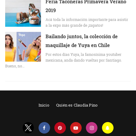
Feria Taconeras Primavera Verano
2019
Acá toda la información importante para asistir
a la expo más grande de ¡zapatos!
Bailando juntos, la colección de
maquillaje de Yuya en Chile
Por estos días Yuya, la famosísima youtuber
mexicana, anda dando vueltas por Santiago.
Bueno, no…
Inicio
Quién es Claudia Pino