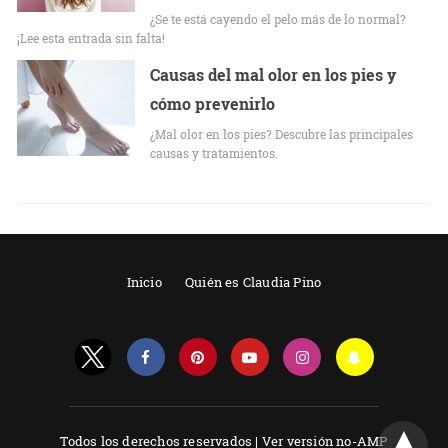
¿Se te está cayendo el pelo más de lo normal?
¡Lee esta entrada sin falta!
Causas del mal olor en los pies y
cómo prevenirlo
¿Mal olor en los pies? Descubre las principales
causas y tratamientos.
Inicio
Quién es Claudia Pino
Todos los derechos reservados |
Ver versión no-AMP