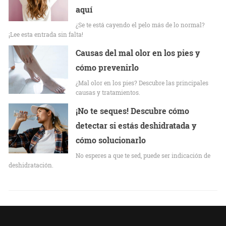
aquí
¿Se te está cayendo el pelo más de lo normal?
¡Lee esta entrada sin falta!
Causas del mal olor en los pies y
cómo prevenirlo
¿Mal olor en los pies? Descubre las principales
causas y tratamientos.
¡No te seques! Descubre cómo
detectar si estás deshidratada y
cómo solucionarlo
No esperes a que te sed, puede ser indicación de
deshidratación.