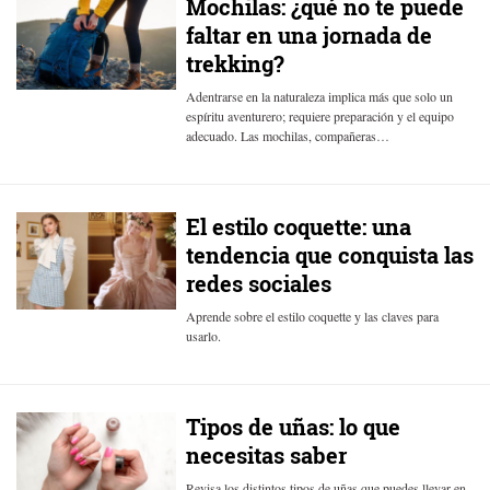
Mochilas: ¿qué no te puede
faltar en una jornada de
trekking?
Adentrarse en la naturaleza implica más que solo un
espíritu aventurero; requiere preparación y el equipo
adecuado. Las mochilas, compañeras…
El estilo coquette: una
tendencia que conquista las
redes sociales
Aprende sobre el estilo coquette y las claves para
usarlo.
Tipos de uñas: lo que
necesitas saber
Revisa los distintos tipos de uñas que puedes llevar en