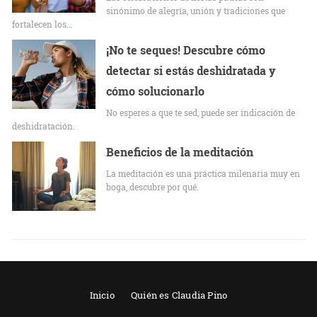
sinónimo de alegría, unión y tradiciones que
fortalecen los…
¡No te seques! Descubre cómo
detectar si estás deshidratada y
cómo solucionarlo
No esperes a que te sed, puede ser indicación de
deshidratación.
Beneficios de la meditación
La meditación es una práctica milenaria muy en
boga, descubre por qué.
Inicio
Quién es Claudia Pino