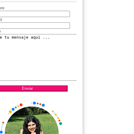
bre
il
e