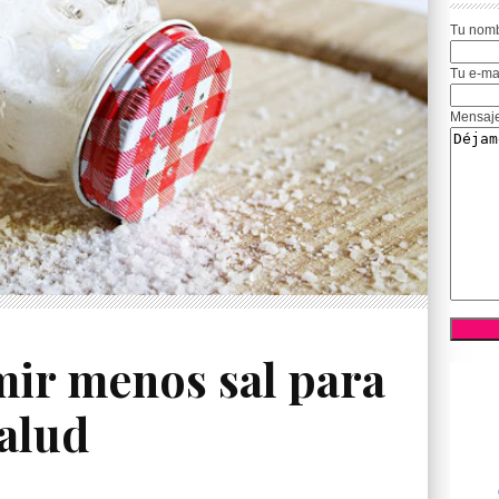
Tu nom
Tu e-ma
Mensaj
ir menos sal para
salud