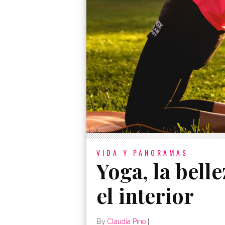
VIDA Y PANORAMAS
Yoga, la bell
el interior
By
Claudia Pino
|