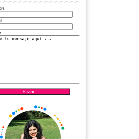
bre
il
e