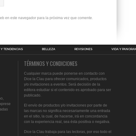
 web en este navegador para la próxima vez que comente.
Y TENDENCIAS
BELLEZA
REVISIONES
VIDA Y PANORA
TÉRMINOS Y CONDICIONES
Cualquier marca puede ponerse en contacto con
Dice la Clau para ofrecer comunicados, productos
y/o invitaciones a eventos. Será decisión de la
editora estudiar si el contenido es aprobado para ser
publicado.
no,
exprese
El envío de productos y/o invitaciones por parte de
cadas
las marcas no significa necesariamente una entrada
en el sitio, la cual, de hacerse, irá en concordancia
con la experiencia real, sea ésta positiva o negativa.
Dice la Clau trabaja para las lectoras, por eso todo el