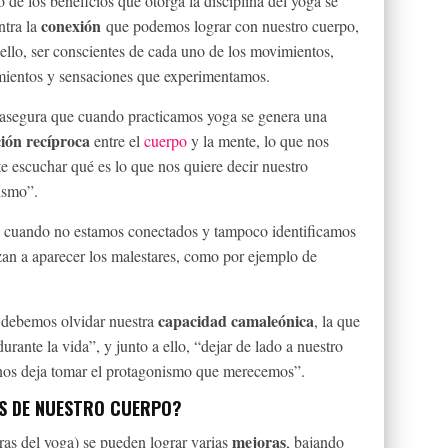
 de los beneficios que otorga la disciplina del yoga se
conexión
ntra la
que podemos lograr con nuestro cuerpo,
ello, ser conscientes de cada uno de los movimientos,
amientos y sensaciones que experimentamos.
 asegura que cuando practicamos yoga se genera una
ción recíproca
entre el
cuerpo
y la mente, lo que nos
e escuchar qué es lo que nos quiere decir nuestro
ismo”.
 cuando no estamos conectados y tampoco identificamos
an a aparecer los malestares, como por ejemplo de
capacidad camaleónica
o debemos olvidar nuestra
, la que
urante la vida”, y junto a ello, “dejar de lado a nuestro
 nos deja tomar el protagonismo que merecemos”.
S DE NUESTRO CUERPO?
mejoras
uras del yoga) se pueden lograr varias
, bajando