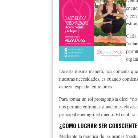
Dentro
encue
y con 
estir
Carla
rela
“
permit
organ
De esta misma manera, nos comenta que
nuestras necesidades, es cuando comienz
cabeza, espalda, entre otros.
Para tomar un rol protagonista dice: “n
nos permite enfrentar situaciones claves d
principal enemigo: el miedo. El cual no
¿CÓMO LOGRAR SER CONSCIENTE
Mediante la práctica de las asanas (post