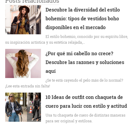
Posts relacionados
Descubre la diversidad del estilo
bohemio: tipos de vestidos boho
disponibles en el mercado
El estilo bohemio, conocido por su espíritu libre,
su inspiración artística y su estética relajada,…
¿Por qué mi cabello no crece?
Descubre las razones y soluciones
aquí
¿Se te está cayendo el pelo más de lo normal?
¡Lee esta entrada sin falta!
10 Ideas de outfit con chaqueta de
cuero para lucir con estilo y actitud
Usa tu chaqueta de cuero de distintas maneras
para ser original y estilosa.