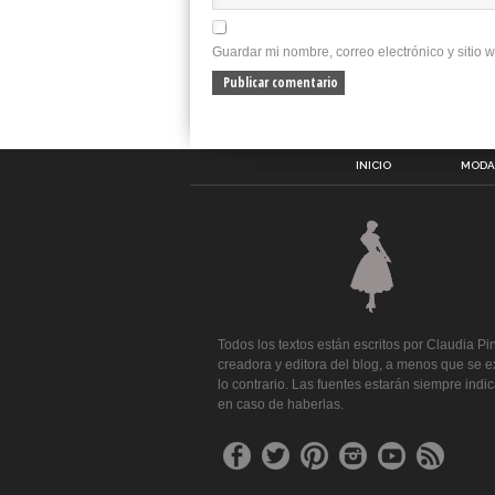
Guardar mi nombre, correo electrónico y sitio
INICIO
MODA 
Todos los textos están escritos por Claudia Pi
creadora y editora del blog, a menos que se 
lo contrario. Las fuentes estarán siempre indi
en caso de haberlas.