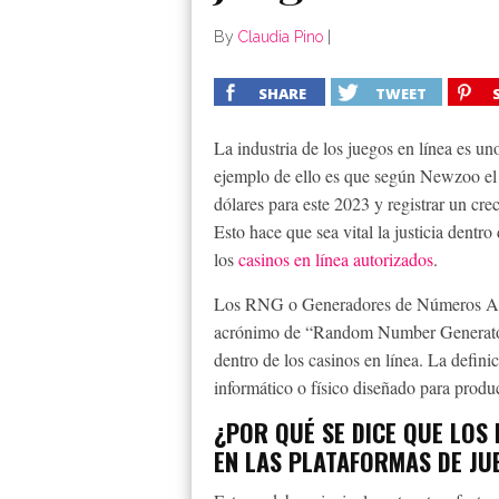
By
Claudia Pino
|
SHARE
TWEET
La industria de los juegos en línea es u
ejemplo de ello es que según Newzoo el
dólares para este 2023 y registrar un cre
Esto hace que sea vital la justicia dentr
los
casinos en línea autorizados
.
Los RNG o Generadores de Números Alea
acrónimo de “Random Number Generator” 
dentro de los casinos en línea. La defin
informático o físico diseñado para produ
¿POR QUÉ SE DICE QUE LOS 
EN LAS PLATAFORMAS DE JU