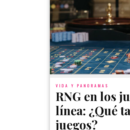
VIDA Y PANORAMAS
RNG en los ju
línea: ¿Qué t
juegos?