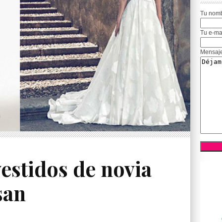
Tu nom
Tu e-ma
Mensaj
vestidos de novia
san