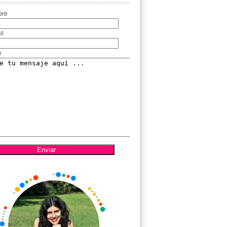
bre
il
e