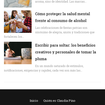
aroma, sino de identidad. Las marcas…
Cómo proteger la salud mental
frente al consumo de alcohol
Las celebraciones de fiestas patrias son
sinónimo de alegría, unión y tradiciones que
fortalecen los…
Escribir para soltar: los beneficios
creativos y personales de tomar la
pluma
En un mundo saturado de estímulos,
notificaciones, exigencias y rapidez, cada vez son más las…
Inicio
Quién es Claudia Pino