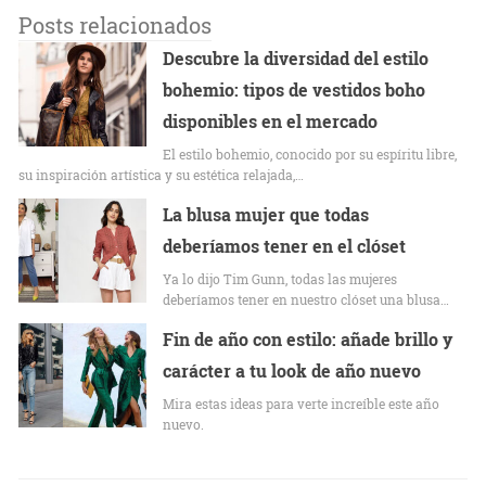
Posts relacionados
Descubre la diversidad del estilo
bohemio: tipos de vestidos boho
disponibles en el mercado
El estilo bohemio, conocido por su espíritu libre,
su inspiración artística y su estética relajada,…
La blusa mujer que todas
deberíamos tener en el clóset
Ya lo dijo Tim Gunn, todas las mujeres
deberíamos tener en nuestro clóset una blusa…
Fin de año con estilo: añade brillo y
carácter a tu look de año nuevo
Mira estas ideas para verte increíble este año
nuevo.