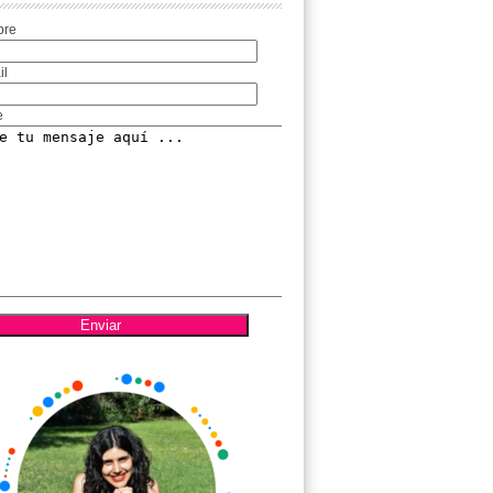
bre
il
e