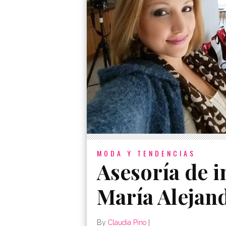
MODA Y TENDENCIAS
Asesoría de i
María Alejan
By
Claudia Pino
|