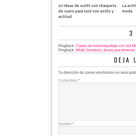
10 Ideas de outfit con chaqueta
La acti
de cuero para lucir con estilo y
moda
actitud
3
Pingback:
Clases de Automaquillaje con Isis Mir
Pingback:
White Sneakers, tienes que tenerlas
DEJA 
Tu dirección de correo electrónico no será pub
Comentario
*
Nombre
*