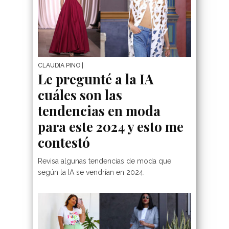
CLAUDIA PINO
|
Le pregunté a la IA
10 Ideas De Outfit Co
cuáles son las
Chaqueta De Cuero
tendencias en moda
Para Lucir Con Estil
para este 2024 y esto me
Y Actitud
contestó
Revisa algunas tendencias de moda que
según la IA se vendrían en 2024.