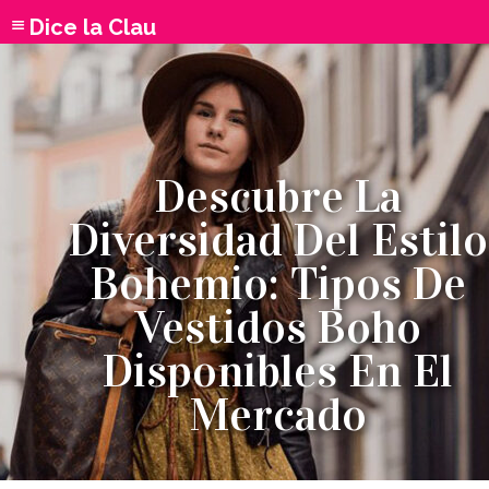
Dice la Clau
Descubre La
Diversidad Del Estilo
Bohemio: Tipos De
Vestidos Boho
Disponibles En El
Mercado