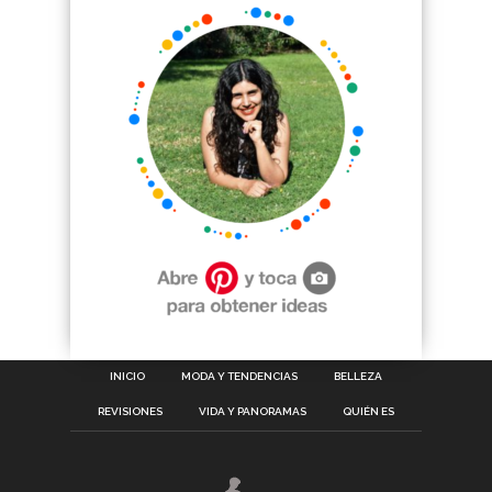
INICIO
MODA Y TENDENCIAS
BELLEZA
REVISIONES
VIDA Y PANORAMAS
QUIÉN ES