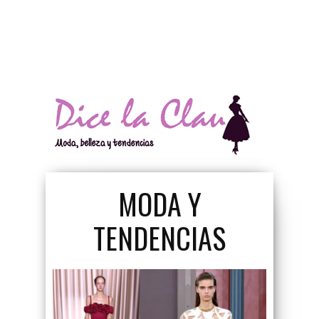
La Blusa Mujer Que
MODA Y
Todas Deberíamos
TENDENCIAS
Tener En El Clóset