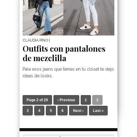
CLAUDIA PINO
|
Outfits con pantalones
de mezclilla
Para esos jeans que tienes en tu clóset te dejo
ideas de looks.
Page 2 of 29
‹ Previous
1
2
3
4
5
6
Next ›
Last »